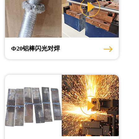
Φ20铝棒闪光对焊