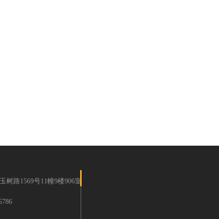
路1569号11幢9楼906室
786